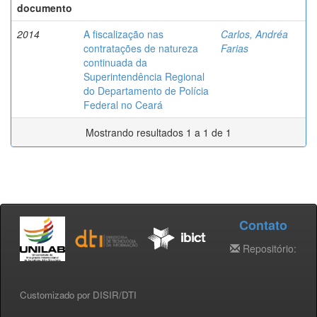
documento
2014
A fiscalização nas
Carlos, Andréa
contratações de natureza
Farias
continuada da
Superintendência Regional
do Departamento de Polícia
Federal no Ceará
Mostrando resultados 1 a 1 de 1
Contato
Repositório:
Customizado por DISIR/DTI