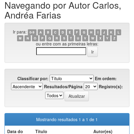
Navegando por Autor Carlos,
Andréa Farias
Ir para:
0-9
A
B
C
D
E
F
G
H
I
J
K
L
M
N
O
P
Q
R
S
T
U
V
W
X
Y
Z
ou entre com as primeiras letras:
Classificar por:
Em ordem:
Resultados/Página
Registro(s):
Mostrando resultados 1 a 1 de 1
Data do
Título
Autor(es)