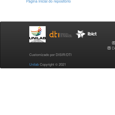
Página inicial do repositório
De
Customizado por DISIR/DTI
Unilab
Copyright © 2021