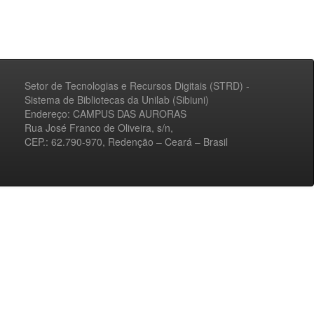
Setor de Tecnologias e Recursos Digitais (STRD) -
Sistema de Bibliotecas da Unilab (Sibiuni)
Endereço: CAMPUS DAS AURORAS
Rua José Franco de Oliveira, s/n,
CEP.: 62.790-970, Redenção – Ceará – Brasil