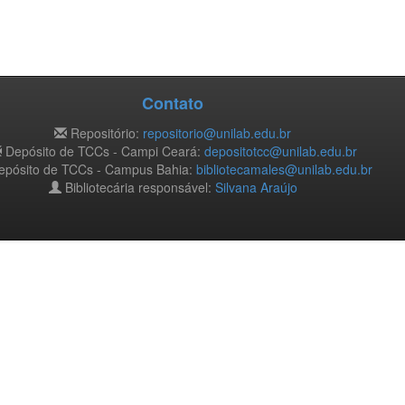
Contato
Repositório:
repositorio@unilab.edu.br
Depósito de TCCs - Campi Ceará:
depositotcc@unilab.edu.br
pósito de TCCs - Campus Bahia:
bibliotecamales@unilab.edu.br
Bibliotecária responsável:
Silvana Araújo