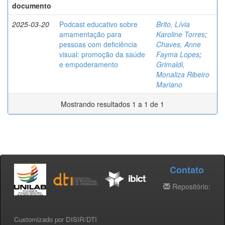
documento
2025-03-20
Podcast educativo sobre
Brito, Lívia
amamentação para
Karoline Torres
;
pessoas com deficiência
Chaves, Anne
visual: promoção da saúde
Fayma Lopes
;
e empoderamento
Grimaldi,
Monaliza Ribeiro
Mariano
Mostrando resultados 1 a 1 de 1
Contato
Repositório:
Customizado por DISIR/DTI