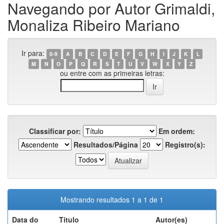
Navegando por Autor Grimaldi,
Monaliza Ribeiro Mariano
Ir para:
0-9
A
B
C
D
E
F
G
H
I
J
K
L
M
N
O
P
Q
R
S
T
U
V
W
X
Y
Z
ou entre com as primeiras letras:
Classificar por:
Em ordem:
Resultados/Página
Registro(s):
Mostrando resultados 1 a 1 de 1
Data do
Título
Autor(es)