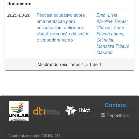
documento
2025-03-20
Podcast educativo sobre
Brito, Lívia
amamentação para
Karoline Torres
;
pessoas com deficiência
Chaves, Anne
visual: promoção da saúde
Fayma Lopes
;
e empoderamento
Grimaldi,
Monaliza Ribeiro
Mariano
Mostrando resultados 1 a 1 de 1
Contato
Repositório:
Customizado por DISIR/DTI