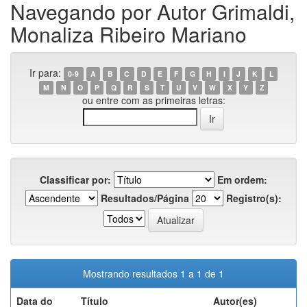
Navegando por Autor Grimaldi,
Monaliza Ribeiro Mariano
Ir para:
0-9
A
B
C
D
E
F
G
H
I
J
K
L
M
N
O
P
Q
R
S
T
U
V
W
X
Y
Z
ou entre com as primeiras letras:
Classificar por:
Em ordem:
Resultados/Página
Registro(s):
Mostrando resultados 1 a 1 de 1
Data do
Título
Autor(es)