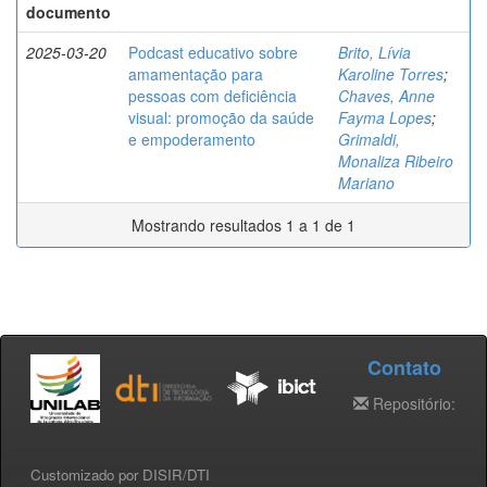
documento
2025-03-20
Podcast educativo sobre
Brito, Lívia
amamentação para
Karoline Torres
;
pessoas com deficiência
Chaves, Anne
visual: promoção da saúde
Fayma Lopes
;
e empoderamento
Grimaldi,
Monaliza Ribeiro
Mariano
Mostrando resultados 1 a 1 de 1
Contato
Repositório:
Customizado por DISIR/DTI