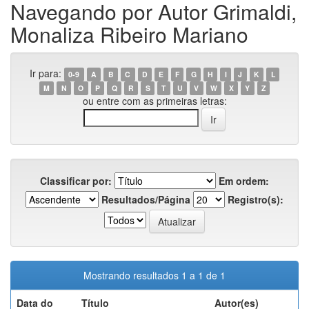
Navegando por Autor Grimaldi,
Monaliza Ribeiro Mariano
Ir para:
0-9
A
B
C
D
E
F
G
H
I
J
K
L
M
N
O
P
Q
R
S
T
U
V
W
X
Y
Z
ou entre com as primeiras letras:
Classificar por:
Em ordem:
Resultados/Página
Registro(s):
Mostrando resultados 1 a 1 de 1
Data do
Título
Autor(es)