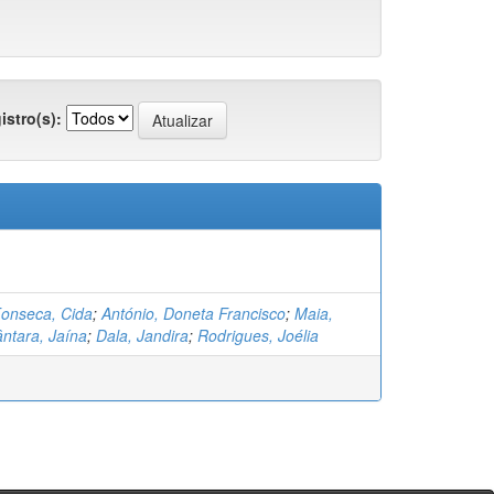
istro(s):
onseca, Cida
;
António, Doneta Francisco
;
Maia,
ântara, Jaína
;
Dala, Jandira
;
Rodrigues, Joélia