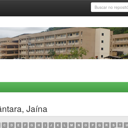
ntara, Jaína
C
D
E
F
G
H
I
J
K
L
M
N
O
P
Q
R
S
T
U