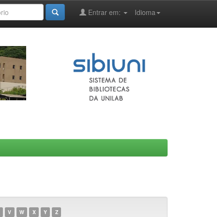
Entrar em:
Idioma
V
W
X
Y
Z