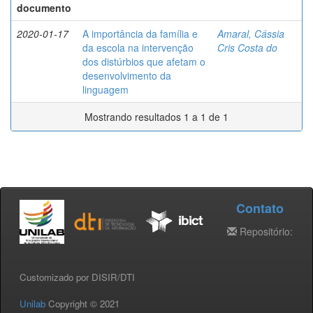
documento
2020-01-17
A importância da família e
Amaral, Cássia
da escola na intervenção
Cris Costa do
dos distúrbios que afetam o
desenvolvimento da
linguagem
Mostrando resultados 1 a 1 de 1
Contato
Repositório:
Customizado por DISIR/DTI
Unilab
Copyright © 2021