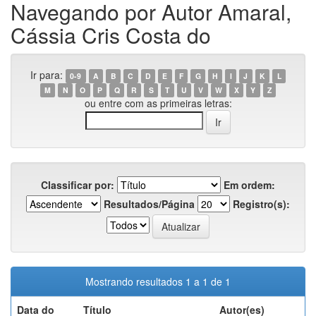
Navegando por Autor Amaral,
Cássia Cris Costa do
Ir para:
0-9
A
B
C
D
E
F
G
H
I
J
K
L
M
N
O
P
Q
R
S
T
U
V
W
X
Y
Z
ou entre com as primeiras letras:
Classificar por:
Em ordem:
Resultados/Página
Registro(s):
Mostrando resultados 1 a 1 de 1
Data do
Título
Autor(es)