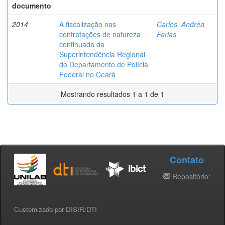
documento
2014
A fiscalização nas
Carlos, Andréa
contratações de natureza
Farias
continuada da
Superintendência Regional
do Departamento de Polícia
Federal no Ceará
Mostrando resultados 1 a 1 de 1
Contato
Repositório:
Customizado por DISIR/DTI