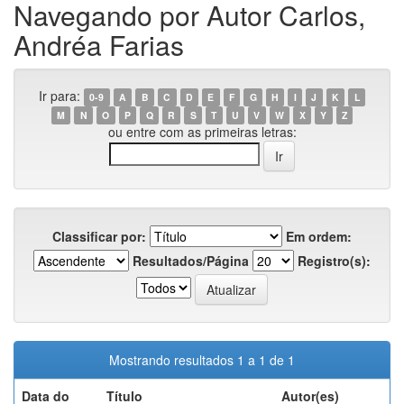
Navegando por Autor Carlos,
Andréa Farias
Ir para:
0-9
A
B
C
D
E
F
G
H
I
J
K
L
M
N
O
P
Q
R
S
T
U
V
W
X
Y
Z
ou entre com as primeiras letras:
Classificar por:
Em ordem:
Resultados/Página
Registro(s):
Mostrando resultados 1 a 1 de 1
Data do
Título
Autor(es)