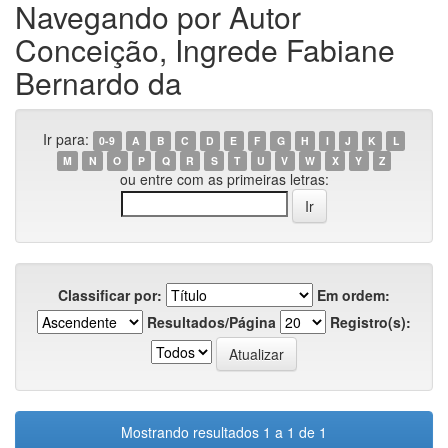
Navegando por Autor
Conceição, Ingrede Fabiane
Bernardo da
Ir para:
0-9
A
B
C
D
E
F
G
H
I
J
K
L
M
N
O
P
Q
R
S
T
U
V
W
X
Y
Z
ou entre com as primeiras letras:
Classificar por:
Em ordem:
Resultados/Página
Registro(s):
Mostrando resultados 1 a 1 de 1