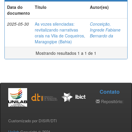
Data do
Título
Autor(es)
documento
2025-05-30
As vozes silenciadas:
Conceição,
revitalizando narrativas
Ingrede Fabiane
orais na Vila de Coqueiros,
Bernardo da
Maragogipe (Bahia)
Mostrando resultados 1 a 1 de 1
Contato
Repositório:
Customizado por DISIR/DTI
Unilab
Copyright © 2021