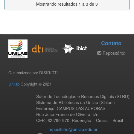
Mostrando resultados 1 a 3 de 3
Contato
Repositório:
Customizado por DISIR/DTI
Unilab
Copyright © 2021
Setor de Tecnologias e Recursos Digitais (STRD) -
Sistema de Bibliotecas da Unilab (Sibiuni)
Endereço: CAMPUS DAS AURORAS
Rua José Franco de Oliveira, s/n,
CEP.: 62.790-970, Redenção – Ceará – Brasil
repositorio@unilab.edu.br