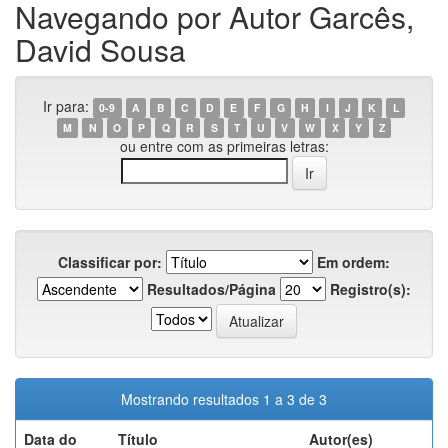
Navegando por Autor Garcês,
David Sousa
Ir para:
0-9
A
B
C
D
E
F
G
H
I
J
K
L
M
N
O
P
Q
R
S
T
U
V
W
X
Y
Z
ou entre com as primeiras letras:
Classificar por:
Em ordem:
Resultados/Página
Registro(s):
Mostrando resultados 1 a 3 de 3
Data do
Título
Autor(es)