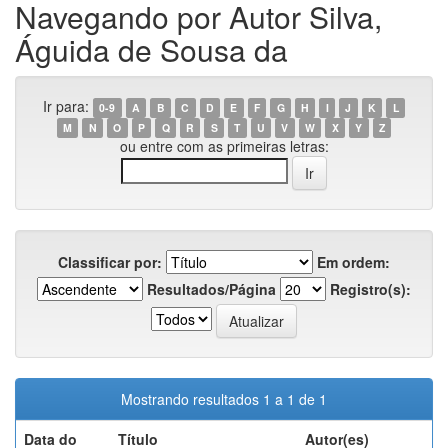
Navegando por Autor Silva,
Águida de Sousa da
Ir para:
0-9
A
B
C
D
E
F
G
H
I
J
K
L
M
N
O
P
Q
R
S
T
U
V
W
X
Y
Z
ou entre com as primeiras letras:
Classificar por:
Em ordem:
Resultados/Página
Registro(s):
Mostrando resultados 1 a 1 de 1
Data do
Título
Autor(es)