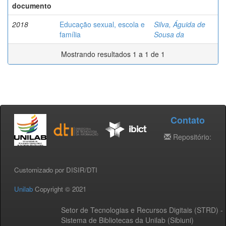
documento
2018
Educação sexual, escola e
Silva, Águida de
família
Sousa da
Mostrando resultados 1 a 1 de 1
Contato
Repositório:
Customizado por DISIR/DTI
Unilab
Copyright © 2021
Setor de Tecnologias e Recursos Digitais (STRD) -
Sistema de Bibliotecas da Unilab (Sibiuni)