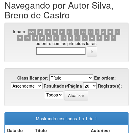
Navegando por Autor Silva,
Breno de Castro
Ir para:
0-9
A
B
C
D
E
F
G
H
I
J
K
L
M
N
O
P
Q
R
S
T
U
V
W
X
Y
Z
ou entre com as primeiras letras:
Classificar por:
Em ordem:
Resultados/Página
Registro(s):
Mostrando resultados 1 a 1 de 1
Data do
Título
Autor(es)