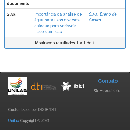
documento
2020
Importância da análise de
Silva, Breno de
água para usos diversos:
Castro
enfoque para variáveis
físico-químicas
Mostrando resultados 1 a 1 de 1
Contato
Repositório:
Customizado por DISIR/DTI
Unilab
Copyright © 2021