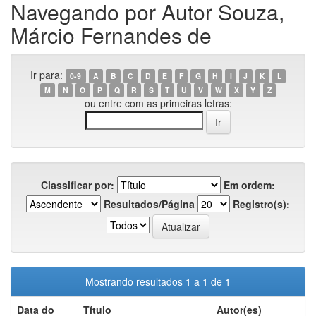
Navegando por Autor Souza,
Márcio Fernandes de
Ir para:
0-9
A
B
C
D
E
F
G
H
I
J
K
L
M
N
O
P
Q
R
S
T
U
V
W
X
Y
Z
ou entre com as primeiras letras:
Classificar por:
Em ordem:
Resultados/Página
Registro(s):
Mostrando resultados 1 a 1 de 1
Data do
Título
Autor(es)