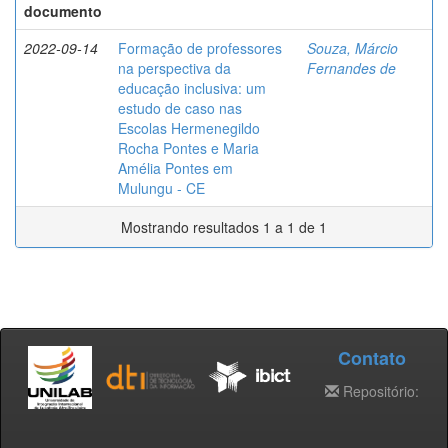
documento
2022-09-14
Formação de professores
Souza, Márcio
na perspectiva da
Fernandes de
educação inclusiva: um
estudo de caso nas
Escolas Hermenegildo
Rocha Pontes e Maria
Amélia Pontes em
Mulungu - CE
Mostrando resultados 1 a 1 de 1
Contato
Repositório: