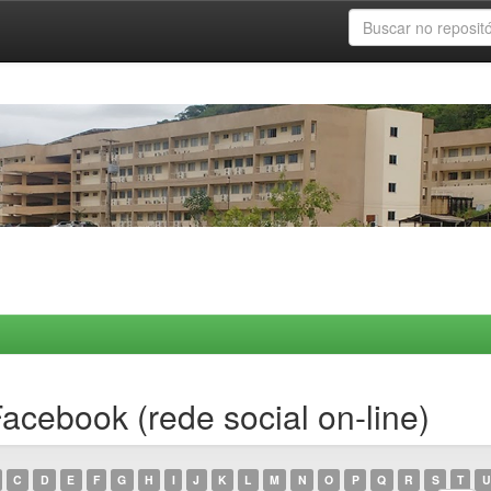
cebook (rede social on-line)
C
D
E
F
G
H
I
J
K
L
M
N
O
P
Q
R
S
T
U