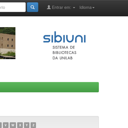
Entrar em:
Idioma
V
W
X
Y
Z