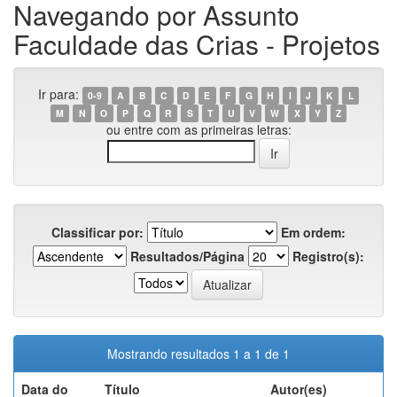
Navegando por Assunto
Faculdade das Crias - Projetos
Ir para:
0-9
A
B
C
D
E
F
G
H
I
J
K
L
M
N
O
P
Q
R
S
T
U
V
W
X
Y
Z
ou entre com as primeiras letras:
Classificar por:
Em ordem:
Resultados/Página
Registro(s):
Mostrando resultados 1 a 1 de 1
Data do
Título
Autor(es)