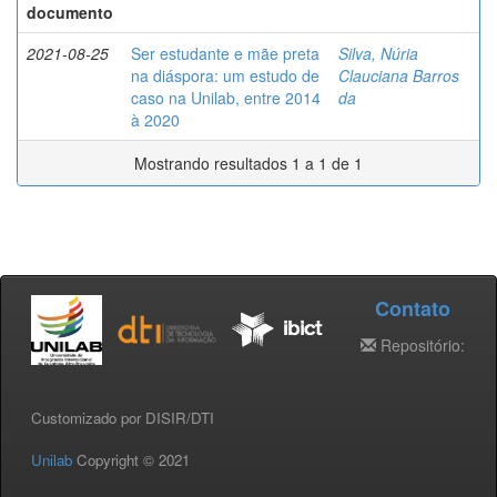
documento
2021-08-25
Ser estudante e mãe preta
Silva, Núria
na diáspora: um estudo de
Clauciana Barros
caso na Unilab, entre 2014
da
à 2020
Mostrando resultados 1 a 1 de 1
Contato
Repositório:
Customizado por DISIR/DTI
Unilab
Copyright © 2021