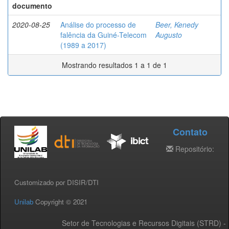
documento
2020-08-25
Análise do processo de
Beer, Kenedy
falência da Guiné-Telecom
Augusto
(1989 a 2017)
Mostrando resultados 1 a 1 de 1
Contato
Repositório:
Customizado por DISIR/DTI
Unilab
Copyright © 2021
Setor de Tecnologias e Recursos Digitais (STRD) -