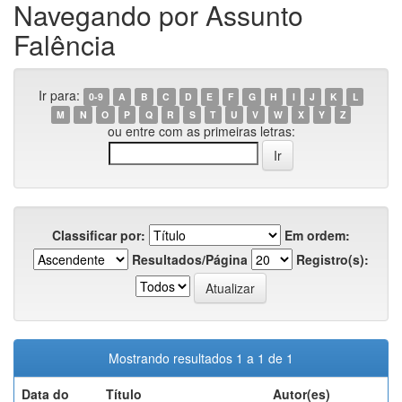
Navegando por Assunto
Falência
Ir para:
0-9
A
B
C
D
E
F
G
H
I
J
K
L
M
N
O
P
Q
R
S
T
U
V
W
X
Y
Z
ou entre com as primeiras letras:
Classificar por:
Em ordem:
Resultados/Página
Registro(s):
Mostrando resultados 1 a 1 de 1
Data do
Título
Autor(es)