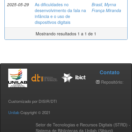
2025-05-29
As dificuldades no
Brasil, Myrna
desenvolvimento da fala na
França Miranda
infância e o uso de
dispositivos digitais
Mostrando resultados 1 a 1 de 1
Contato
Repositório:
Customizado por DISIR/DTI
Unilab
Copyright © 2021
Setor de Tecnologias e Recursos Digitais (STRD) -
Sistema de Bibliotecas da Unilab (Sibiuni)