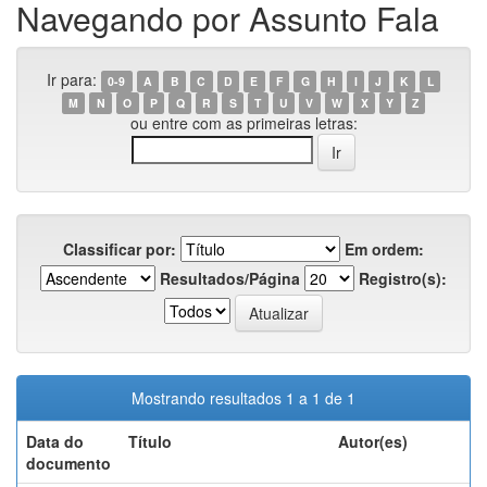
Navegando por Assunto Fala
Ir para:
0-9
A
B
C
D
E
F
G
H
I
J
K
L
M
N
O
P
Q
R
S
T
U
V
W
X
Y
Z
ou entre com as primeiras letras:
Classificar por:
Em ordem:
Resultados/Página
Registro(s):
Mostrando resultados 1 a 1 de 1
Data do
Título
Autor(es)
documento