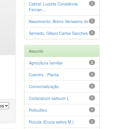
Cabral, Luizela Constância
1
Fernan...
Nascimento, Breno Veríssimo do
1
Semedo, Gilson Carlos Sanches
1
Assunto
Agricultura familiar
2
Coentro - Planta
1
Comercialização
1
Coriandrum sativum L
1
Policultivo
1
Rúcula (Eruca sativa M.)
1