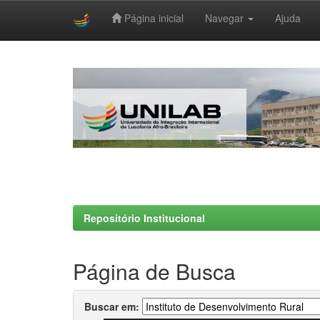
Página inicial
Navegar
Ajuda
Skip
navigation
Repositório Institucional
Página de Busca
Buscar em: