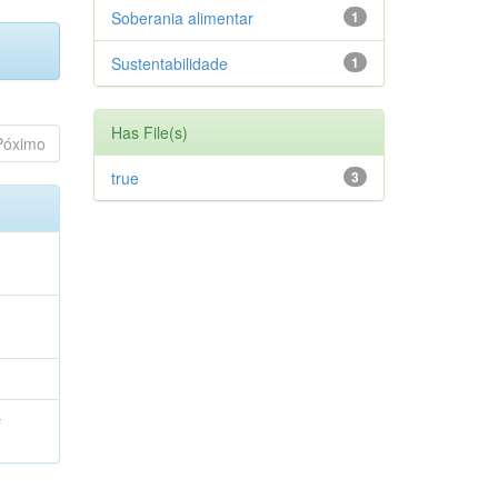
Soberania alimentar
1
Sustentabilidade
1
Has File(s)
Póximo
true
3
s