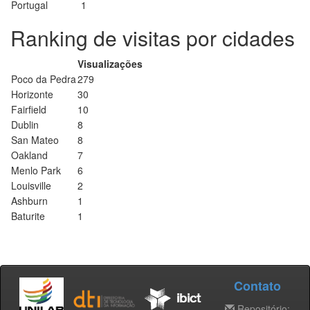
Portugal
1
Ranking de visitas por cidades
Visualizações
Poco da Pedra
279
Horizonte
30
Fairfield
10
Dublin
8
San Mateo
8
Oakland
7
Menlo Park
6
Louisville
2
Ashburn
1
Baturite
1
Contato
Repositório: