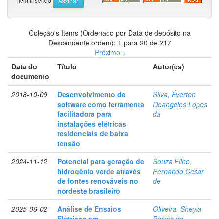
item inserido
Coleção's Items (Ordenado por Data de depósito na
Descendente ordem): 1 para 20 de 217
Próximo >
Data do
Título
Autor(es)
documento
2018-10-09
Desenvolvimento de
Silva, Éverton
software como ferramenta
Deangeles Lopes
facilitadora para
da
instalações elétricas
residenciais de baixa
tensão
2024-11-12
Potencial para geração de
Souza Filho,
hidrogênio verde através
Fernando Cesar
de fontes renováveis no
de
nordeste brasileiro
2025-06-02
Análise de Ensaios
Oliveira, Sheyla
Elétricos em
Barros de