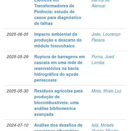
Transformadores de
Alencar
Potência: estudo de
casos para diagnóstico
de falhas
2025-06-05
Impacto ambiental da
João, Lourenço
produção e descarte do
Passos
módulo fotovoltaico
2025-05-29
Ruptura de barragens em
Purna, Jued
cascata em uma rede de
Lomba
reservatórios na bacia
hidrográfica do açude
pentecoste
2025-05-30
Resíduos agrícolas para
Mota, Ithalo Luz
produção de
biocombustíveis: uma
análise bibliometrica
avançada
2024-07-10
Análise dos desafios de
Ialá, Moisés
segurança cibernética
Quinta Alberto