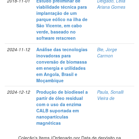
2018-11-01
Estudo preliminar de
Delgado, Leila
viabilidade técnica para
Ariana Gomes
implantação de um
parque eólico na ilha de
São Vicente, em cabo
verde, baseado no
software retscreen
2024-11-12
Análise das tecnologias
Bie, Jorge
inovadoras para
Carmon
conversão de biomassa
em energia e utilidades
em Angola, Brasil e
Moçambique
2024-12-12
Produção de biodiesel a
Paula, Sonalli
partir de óleo residual
Vieira de
com o uso da enzima
CALB suportada em
nanopartículas
magnéticas
Coleção's Items (Ordenado por Data de depósito na