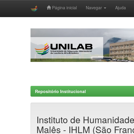
Página inicial
Navegar
Ajuda
Skip
navigation
Repositório Institucional
Instituto de Humanidade
Malês - IHLM (São Fran