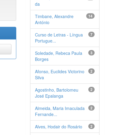
da
Timbane, Alexandre
14
António
Curso de Letras - Língua
7
Portugue...
Soledade, Rebeca Paula
3
Borges
Afonso, Euclides Victorino
2
Silva
Agostinho, Bartolomeu
2
José Epalanga
Almeida, Maria Imaculada
2
Fernande...
Alves, Hodair do Rosário
2