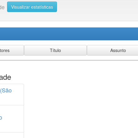
de
Visualizar estatísticas
ade
 (São
o