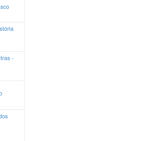
isco
stória
tras -
o
dos