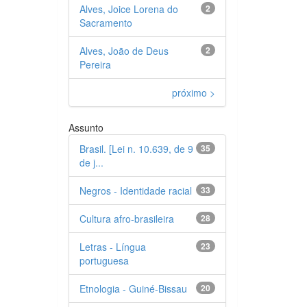
Alves, Joice Lorena do
2
Sacramento
Alves, João de Deus
2
Pereira
próximo >
Assunto
Brasil. [Lei n. 10.639, de 9
35
de j...
Negros - Identidade racial
33
Cultura afro-brasileira
28
Letras - Língua
23
portuguesa
Etnologia - Guiné-Bissau
20