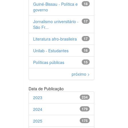
Guiné-Bissau - Política e
18
governo
Jornalismo universitário -
17
São Fr...
Literatura afro-brasileira
17
Unilab - Estudantes
16
Políticas públicas
15
próximo >
Data de Publicação
2023
234
2024
179
2025
175