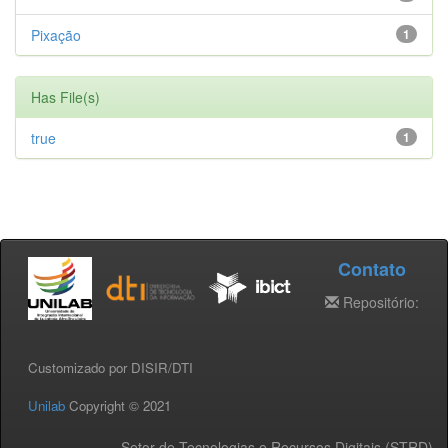
Pixação
1
Has File(s)
true
1
Contato
Repositório:
Customizado por DISIR/DTI
Unilab
Copyright © 2021
Setor de Tecnologias e Recursos Digitais (STRD) -