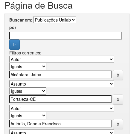
Página de Busca
Buscar em:
por
Filtros correntes: