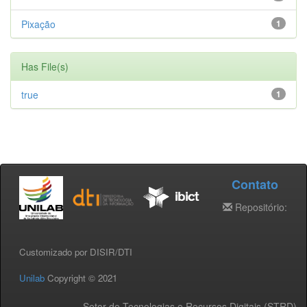
Pixação
1
Has File(s)
true
1
Contato
Repositório:
Customizado por DISIR/DTI
Unilab
Copyright © 2021
Setor de Tecnologias e Recursos Digitais (STRD) -