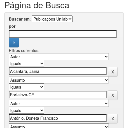
Página de Busca
Buscar em:
por
Filtros correntes: