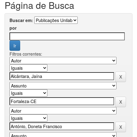
Página de Busca
Buscar em:
por
Filtros correntes: