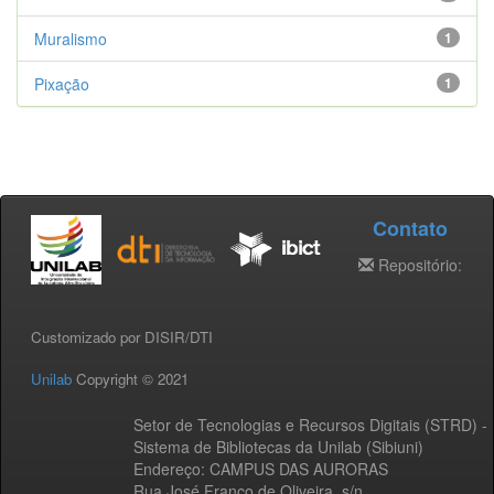
Muralismo
1
Pixação
1
Contato
Repositório:
Customizado por DISIR/DTI
Unilab
Copyright © 2021
Setor de Tecnologias e Recursos Digitais (STRD) -
Sistema de Bibliotecas da Unilab (Sibiuni)
Endereço: CAMPUS DAS AURORAS
Rua José Franco de Oliveira, s/n,