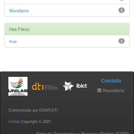
Muralismo
1
Has File(s)
true
1
Contato
Repositório:
Customizado por DISIR/DTI
Unilab
Copyright © 2021
Setor de Tecnologias e Recursos Digitais (STRD) -