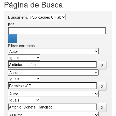
Página de Busca
Buscar em:
por
Filtros correntes: