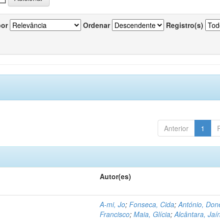
por
Ordenar
Registro(s)
Anterior
1
Autor(es)
A-mi, Jo
;
Fonseca, Cida
;
António, Don
Francisco
;
Maia, Glícia
;
Alcântara, Jaí