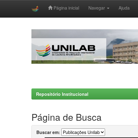
Página inicial
Navegar
Ajuda
Skip
navigation
Repositório Institucional
Página de Busca
Buscar em: