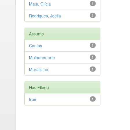
Maia, Glícia
1
Rodrigues, Joélia
1
Assunto
Contos
1
Mulheres-arte
1
Muralismo
1
Has File(s)
true
1