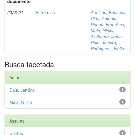
documento
2023-01
Entre elas
A-mi, Jo
;
Fonseca,
Cida
;
António,
Doneta Francisco
;
Maia, Glícia
;
Alcântara, Jaína
;
Dala, Jandira
;
Rodrigues, Joélia
Busca facetada
Autor
Dala, Jandira
1
Maia, Glícia
1
Assunto
Contos
1