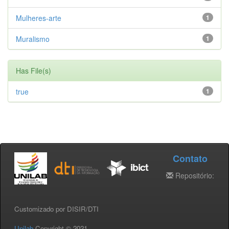
Mulheres-arte
1
Muralismo
1
Has File(s)
true
1
Contato
Repositório:
Customizado por DISIR/DTI
Unilab
Copyright © 2021