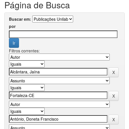
Página de Busca
Buscar em:
por
Filtros correntes: