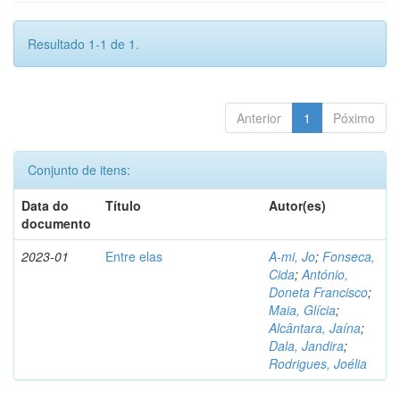
Resultado 1-1 de 1.
Anterior
1
Póximo
Conjunto de itens:
Data do
Título
Autor(es)
documento
2023-01
Entre elas
A-mi, Jo
;
Fonseca,
Cida
;
António,
Doneta Francisco
;
Maia, Glícia
;
Alcântara, Jaína
;
Dala, Jandira
;
Rodrigues, Joélia