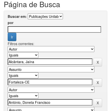
Página de Busca
Buscar em:
por
Filtros correntes: