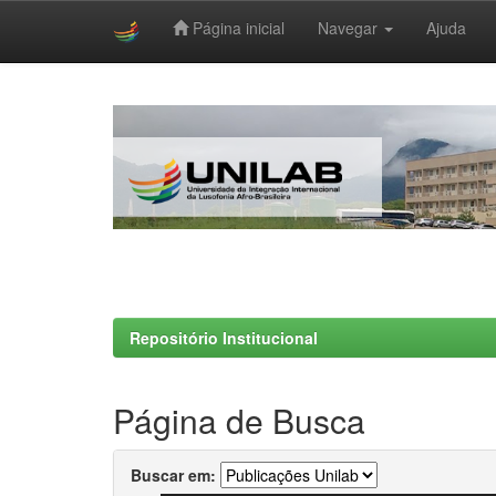
Página inicial
Navegar
Ajuda
Skip
navigation
Repositório Institucional
Página de Busca
Buscar em: