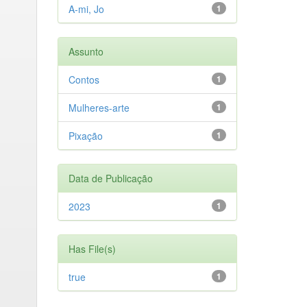
A-mi, Jo
1
Assunto
Contos
1
Mulheres-arte
1
Pixação
1
Data de Publicação
2023
1
Has File(s)
true
1