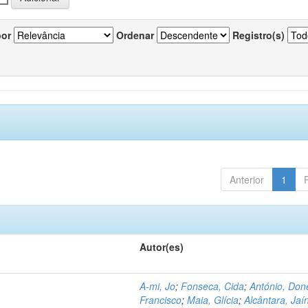
por
Ordenar
Registro(s)
Anterior
1
Autor(es)
A-mi, Jo
;
Fonseca, Cida
;
António, Don
Francisco
;
Maia, Glícia
;
Alcântara, Jaí