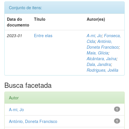
Conjunto de itens:
Data do
Título
Autor(es)
documento
2023-01
Entre elas
A-mi, Jo
;
Fonseca,
Cida
;
António,
Doneta Francisco
;
Maia, Glícia
;
Alcântara, Jaína
;
Dala, Jandira
;
Rodrigues, Joélia
Busca facetada
Autor
A-mi, Jo
1
António, Doneta Francisco
1