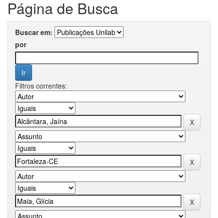
Página de Busca
Buscar em:
por
Filtros correntes: