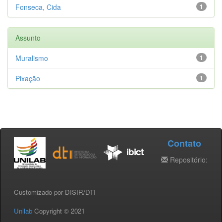
Fonseca, Cida
1
Assunto
Muralismo
1
Pixação
1
Contato
Repositório:
Customizado por DISIR/DTI
Unilab
Copyright © 2021