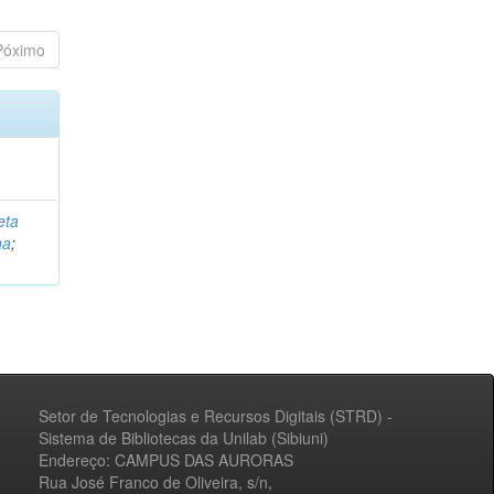
Póximo
eta
na
;
Setor de Tecnologias e Recursos Digitais (STRD) -
Sistema de Bibliotecas da Unilab (Sibiuni)
Endereço: CAMPUS DAS AURORAS
Rua José Franco de Oliveira, s/n,