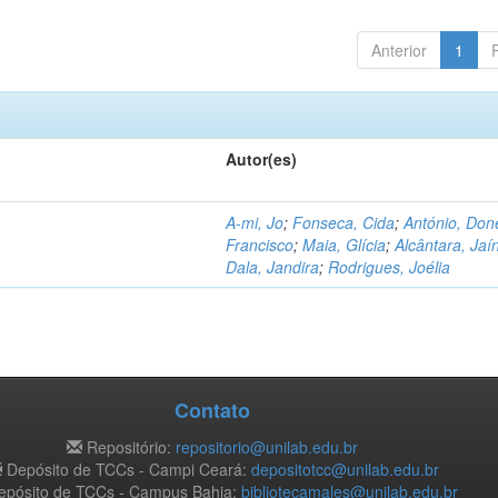
Anterior
1
Autor(es)
A-mi, Jo
;
Fonseca, Cida
;
António, Don
Francisco
;
Maia, Glícia
;
Alcântara, Jaí
Dala, Jandira
;
Rodrigues, Joélia
Contato
Repositório:
repositorio@unilab.edu.br
Depósito de TCCs - Campi Ceará:
depositotcc@unilab.edu.br
pósito de TCCs - Campus Bahia:
bibliotecamales@unilab.edu.br