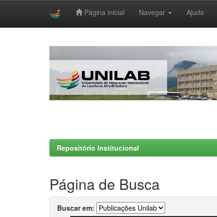
Página inicial
Navegar
Ajuda
Skip
navigation
Repositório Institucional
Página de Busca
Buscar em: