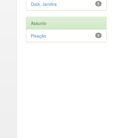
Dala, Jandira
1
Assunto
Pixação
1