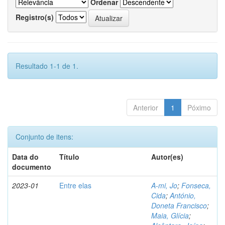
Ordenar
Registro(s)
Resultado 1-1 de 1.
Anterior
1
Póximo
Conjunto de itens:
Data do
Título
Autor(es)
documento
2023-01
Entre elas
A-mi, Jo
;
Fonseca,
Cida
;
António,
Doneta Francisco
;
Maia, Glícia
;