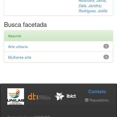
Alcântara, Jaína
;
Dala, Jandira
;
Rodrigues, Joélia
Busca facetada
Assunto
Arte urbana
1
Mulheres-arte
1
Contato
Repositório: