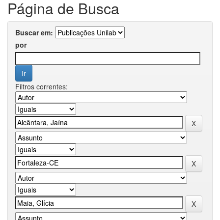
Página de Busca
Buscar em:
por
Filtros correntes: