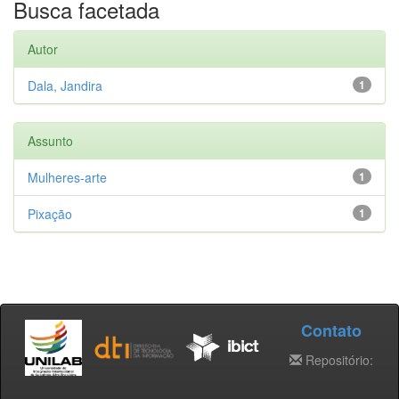
Busca facetada
Autor
Dala, Jandira
1
Assunto
Mulheres-arte
1
Pixação
1
Contato
Repositório: