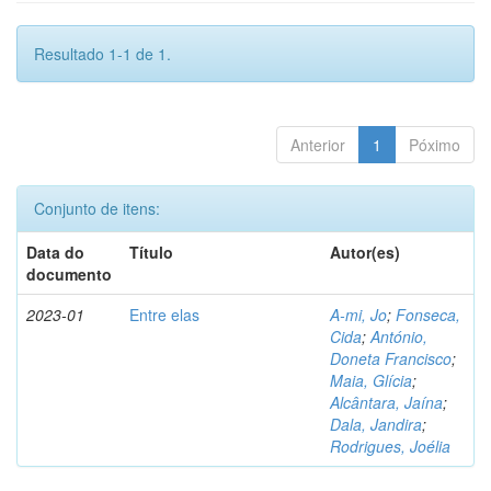
Resultado 1-1 de 1.
Anterior
1
Póximo
Conjunto de itens:
Data do
Título
Autor(es)
documento
2023-01
Entre elas
A-mi, Jo
;
Fonseca,
Cida
;
António,
Doneta Francisco
;
Maia, Glícia
;
Alcântara, Jaína
;
Dala, Jandira
;
Rodrigues, Joélia