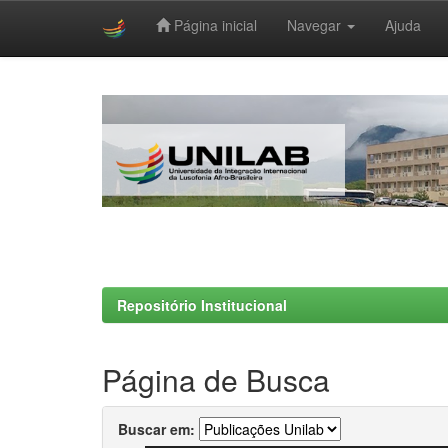
Página inicial
Navegar
Ajuda
Skip
navigation
Repositório Institucional
Página de Busca
Buscar em: