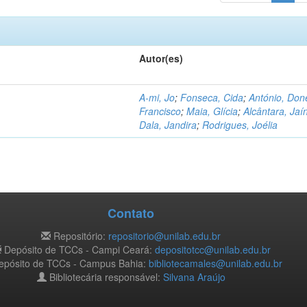
Autor(es)
A-mi, Jo
;
Fonseca, Cida
;
António, Don
Francisco
;
Maia, Glícia
;
Alcântara, Jaí
Dala, Jandira
;
Rodrigues, Joélia
Contato
Repositório:
repositorio@unilab.edu.br
Depósito de TCCs - Campi Ceará:
depositotcc@unilab.edu.br
pósito de TCCs - Campus Bahia:
bibliotecamales@unilab.edu.br
Bibliotecária responsável:
Silvana Araújo