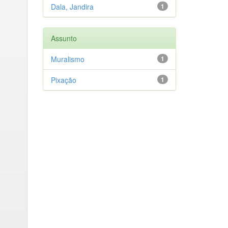
Dala, Jandira
1
Assunto
Muralismo
1
Pixação
1