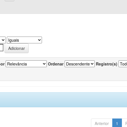
por
Ordenar
Registro(s)
Anterior
1