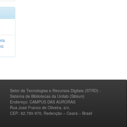
eta
na
;
Setor de Tecnologias e Recursos Digitais (STRD) -
Sistema de Bibliotecas da Unilab (Sibiuni)
Endereço: CAMPUS DAS AURORAS
Rua José Franco de Oliveira, s/n,
CEP.: 62.790-970, Redenção – Ceará – Brasil