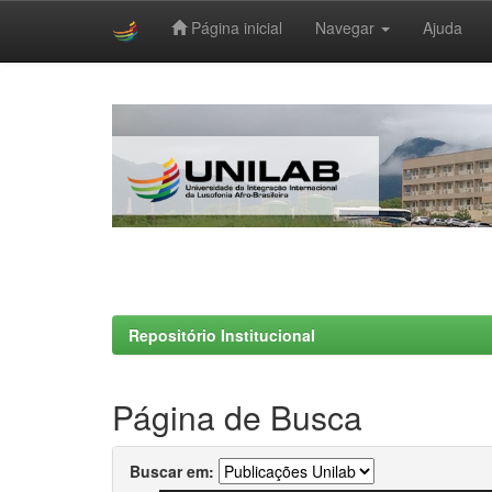
Página inicial
Navegar
Ajuda
Skip
navigation
Repositório Institucional
Página de Busca
Buscar em: