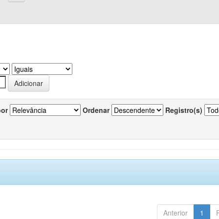
por
Ordenar
Registro(s)
Anterior
1