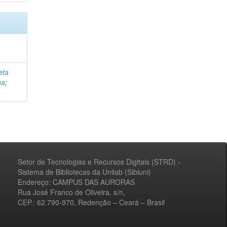
eta
na
;
Setor de Tecnologias e Recursos Digitais (STRD) -
Sistema de Bibliotecas da Unilab (Sibiuni)
Endereço: CAMPUS DAS AURORAS
Rua José Franco de Oliveira, s/n,
CEP.: 62.790-970, Redenção – Ceará – Brasil