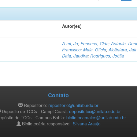
Autor(es)
A-mi, Jo
;
Fonseca, Cida
;
António, Don
Francisco
;
Maia, Glícia
;
Alcântara, Jaí
Dala, Jandira
;
Rodrigues, Joélia
Contato
Repositório:
repositorio@unilab.edu.br
Depósito de TCCs - Campi Ceará:
depositotcc@unilab.edu.br
pósito de TCCs - Campus Bahia:
bibliotecamales@unilab.edu.br
Bibliotecária responsável:
Silvana Araújo