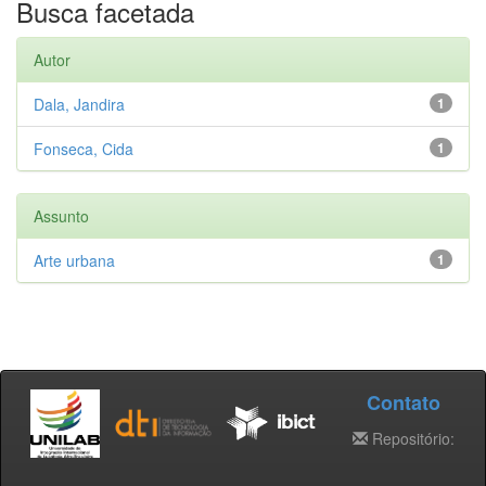
Busca facetada
Autor
Dala, Jandira
1
Fonseca, Cida
1
Assunto
Arte urbana
1
Contato
Repositório: