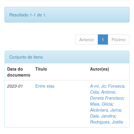
Resultado 1-1 de 1.
Anterior
1
Póximo
Conjunto de itens:
Data do
Título
Autor(es)
documento
2023-01
Entre elas
A-mi, Jo
;
Fonseca,
Cida
;
António,
Doneta Francisco
;
Maia, Glícia
;
Alcântara, Jaína
;
Dala, Jandira
;
Rodrigues, Joélia