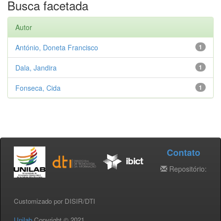
Busca facetada
Autor
António, Doneta Francisco
1
Dala, Jandira
1
Fonseca, Cida
1
Contato
Repositório:
Customizado por DISIR/DTI
Unilab
Copyright © 2021