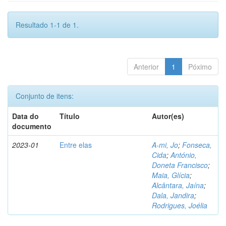
Resultado 1-1 de 1.
Anterior
1
Póximo
Conjunto de itens:
Data do
Título
Autor(es)
documento
2023-01
Entre elas
A-mi, Jo
;
Fonseca,
Cida
;
António,
Doneta Francisco
;
Maia, Glícia
;
Alcântara, Jaína
;
Dala, Jandira
;
Rodrigues, Joélia