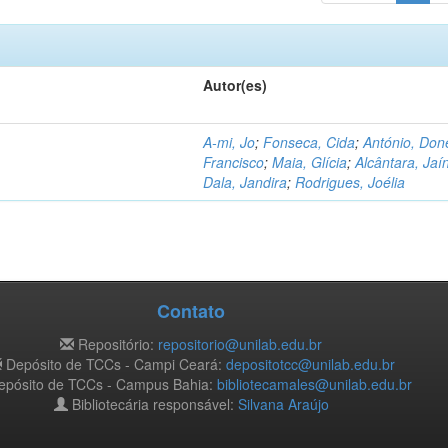
Autor(es)
A-mi, Jo
;
Fonseca, Cida
;
António, Don
Francisco
;
Maia, Glícia
;
Alcântara, Jaí
Dala, Jandira
;
Rodrigues, Joélia
Contato
Repositório:
repositorio@unilab.edu.br
Depósito de TCCs - Campi Ceará:
depositotcc@unilab.edu.br
pósito de TCCs - Campus Bahia:
bibliotecamales@unilab.edu.br
Bibliotecária responsável:
Silvana Araújo