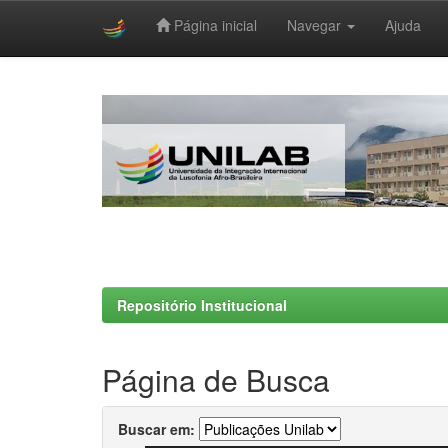
Página inicial
Navegar
Ajuda
Skip
navigation
Repositório Institucional
Página de Busca
Buscar em: