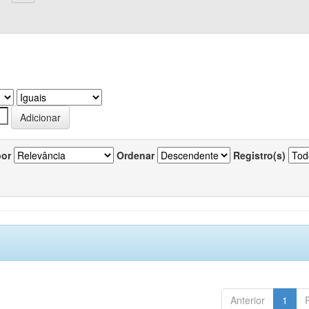
por
Ordenar
Registro(s)
Anterior
1