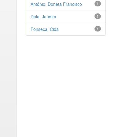
António, Doneta Francisco
1
Dala, Jandira
1
Fonseca, Cida
1