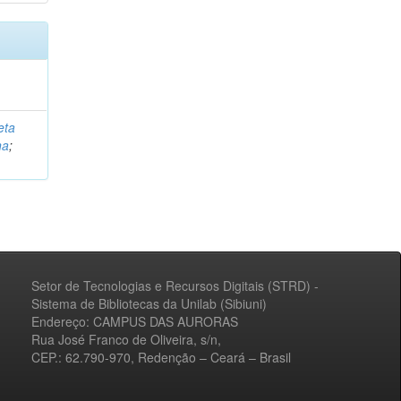
eta
na
;
Setor de Tecnologias e Recursos Digitais (STRD) -
Sistema de Bibliotecas da Unilab (Sibiuni)
Endereço: CAMPUS DAS AURORAS
Rua José Franco de Oliveira, s/n,
CEP.: 62.790-970, Redenção – Ceará – Brasil