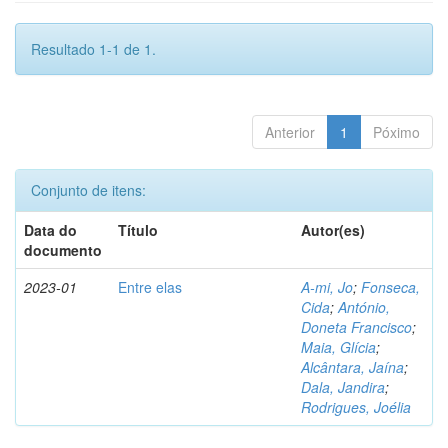
Resultado 1-1 de 1.
Anterior
1
Póximo
Conjunto de itens:
Data do
Título
Autor(es)
documento
2023-01
Entre elas
A-mi, Jo
;
Fonseca,
Cida
;
António,
Doneta Francisco
;
Maia, Glícia
;
Alcântara, Jaína
;
Dala, Jandira
;
Rodrigues, Joélia