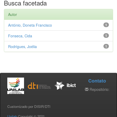
Busca facetada
Autor
António, Doneta Francisco
1
Fonseca, Cida
1
Rodrigues, Joélia
1
Contato
Repositório:
Customizado por DISIR/DTI
Unilab
Copyright © 2021