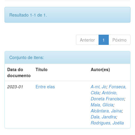
Resultado 1-1 de 1.
Anterior
1
Póximo
Conjunto de itens:
Data do
Título
Autor(es)
documento
2023-01
Entre elas
A-mi, Jo
;
Fonseca,
Cida
;
António,
Doneta Francisco
;
Maia, Glícia
;
Alcântara, Jaína
;
Dala, Jandira
;
Rodrigues, Joélia