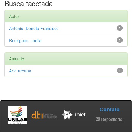
Busca facetada
Autor
António, Doneta Francisco
1
Rodrigues, Joélia
1
Assunto
Arte urbana
1
Contato
Repositório: