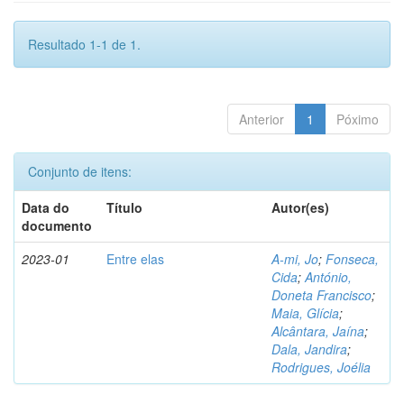
Resultado 1-1 de 1.
Anterior
1
Póximo
Conjunto de itens:
Data do
Título
Autor(es)
documento
2023-01
Entre elas
A-mi, Jo
;
Fonseca,
Cida
;
António,
Doneta Francisco
;
Maia, Glícia
;
Alcântara, Jaína
;
Dala, Jandira
;
Rodrigues, Joélia