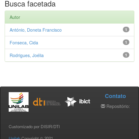
Busca facetada
Autor
António, Doneta Francisco
1
Fonseca, Cida
1
Rodrigues, Joélia
1
Contato
Repositório:
Customizado por DISIR/DTI
Unilab
Copyright © 2021