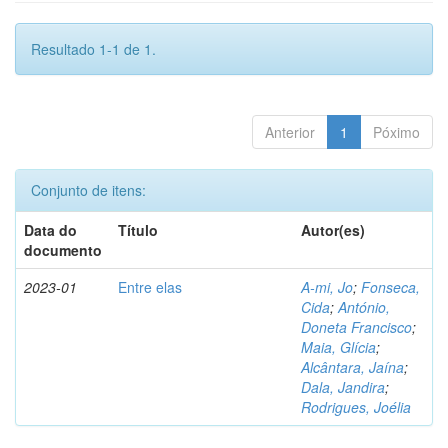
Resultado 1-1 de 1.
Anterior
1
Póximo
Conjunto de itens:
Data do
Título
Autor(es)
documento
2023-01
Entre elas
A-mi, Jo
;
Fonseca,
Cida
;
António,
Doneta Francisco
;
Maia, Glícia
;
Alcântara, Jaína
;
Dala, Jandira
;
Rodrigues, Joélia