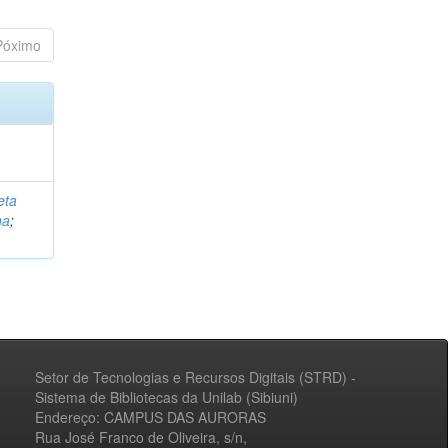
Póximo
eta
na
;
Setor de Tecnologias e Recursos Digitais (STRD) -
Sistema de Bibliotecas da Unilab (Sibiuni)
Endereço: CAMPUS DAS AURORAS
Rua José Franco de Oliveira, s/n,