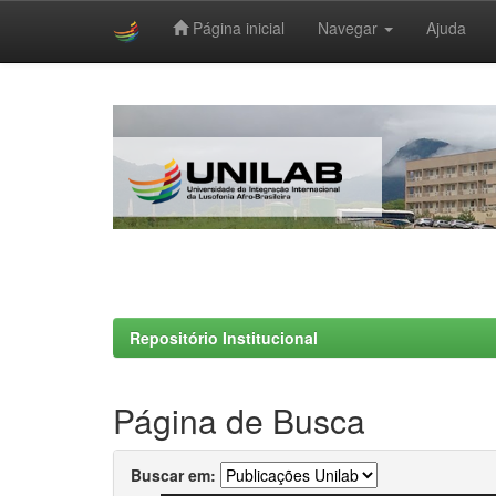
Página inicial
Navegar
Ajuda
Skip
navigation
Repositório Institucional
Página de Busca
Buscar em: