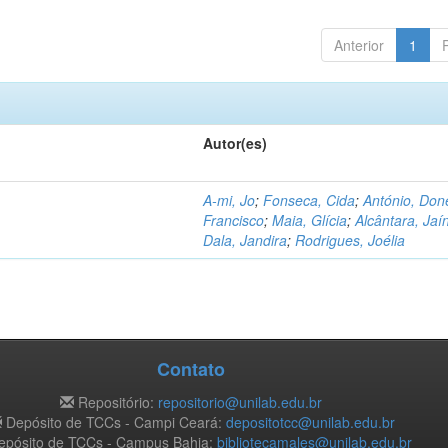
Anterior
1
Autor(es)
A-mi, Jo
;
Fonseca, Cida
;
António, Don
Francisco
;
Maia, Glícia
;
Alcântara, Jaí
Dala, Jandira
;
Rodrigues, Joélia
Contato
Repositório:
repositorio@unilab.edu.br
Depósito de TCCs - Campi Ceará:
depositotcc@unilab.edu.br
pósito de TCCs - Campus Bahia:
bibliotecamales@unilab.edu.br