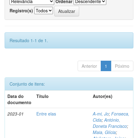
Ordenar
Registro(s)
Resultado 1-1 de 1.
Anterior
1
Póximo
Conjunto de itens:
Data do
Título
Autor(es)
documento
2023-01
Entre elas
A-mi, Jo
;
Fonseca,
Cida
;
António,
Doneta Francisco
;
Maia, Glícia
;