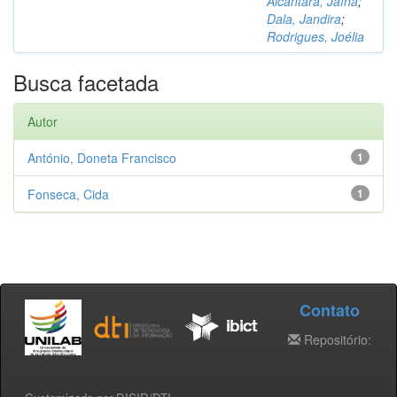
Alcântara, Jaína
;
Dala, Jandira
;
Rodrigues, Joélia
Busca facetada
Autor
António, Doneta Francisco
1
Fonseca, Cida
1
Contato
Repositório: