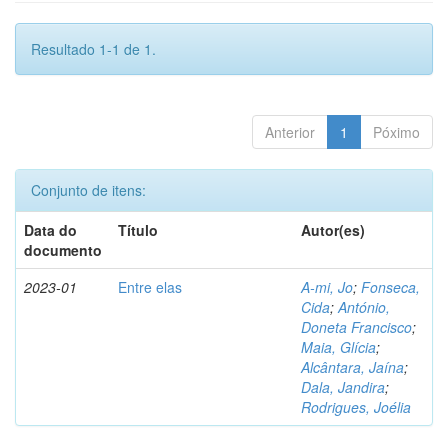
Resultado 1-1 de 1.
Anterior
1
Póximo
Conjunto de itens:
Data do
Título
Autor(es)
documento
2023-01
Entre elas
A-mi, Jo
;
Fonseca,
Cida
;
António,
Doneta Francisco
;
Maia, Glícia
;
Alcântara, Jaína
;
Dala, Jandira
;
Rodrigues, Joélia