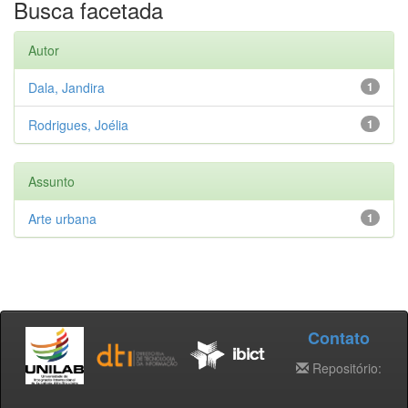
Busca facetada
Autor
Dala, Jandira
1
Rodrigues, Joélia
1
Assunto
Arte urbana
1
Contato
Repositório: