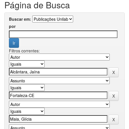
Página de Busca
Buscar em:
por
Filtros correntes: