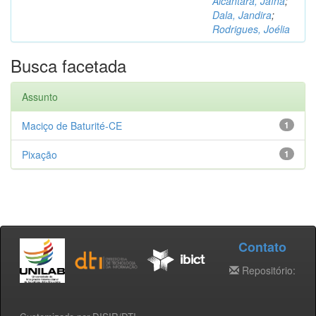
Alcântara, Jaína
;
Dala, Jandira
;
Rodrigues, Joélia
Busca facetada
Assunto
Maciço de Baturité-CE
1
Pixação
1
Contato
Repositório: