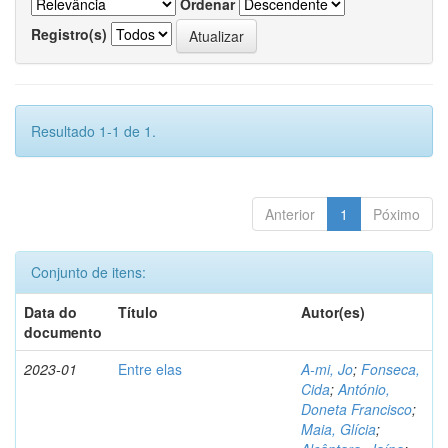
Ordenar
Registro(s)
Resultado 1-1 de 1.
Anterior
1
Póximo
Conjunto de itens:
Data do
Título
Autor(es)
documento
2023-01
Entre elas
A-mi, Jo
;
Fonseca,
Cida
;
António,
Doneta Francisco
;
Maia, Glícia
;