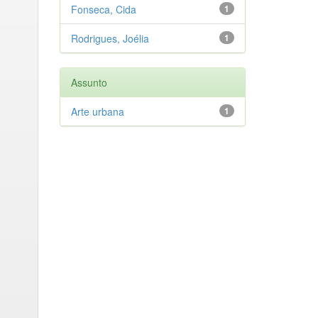
Fonseca, Cida
1
Rodrigues, Joélia
1
Assunto
Arte urbana
1