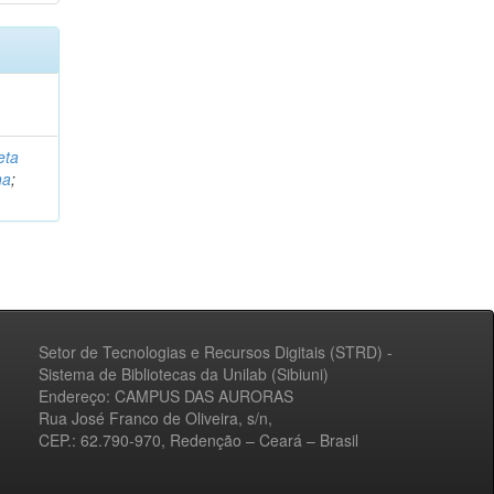
eta
na
;
Setor de Tecnologias e Recursos Digitais (STRD) -
Sistema de Bibliotecas da Unilab (Sibiuni)
Endereço: CAMPUS DAS AURORAS
Rua José Franco de Oliveira, s/n,
CEP.: 62.790-970, Redenção – Ceará – Brasil