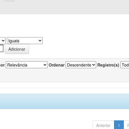
por
Ordenar
Registro(s)
Anterior
1