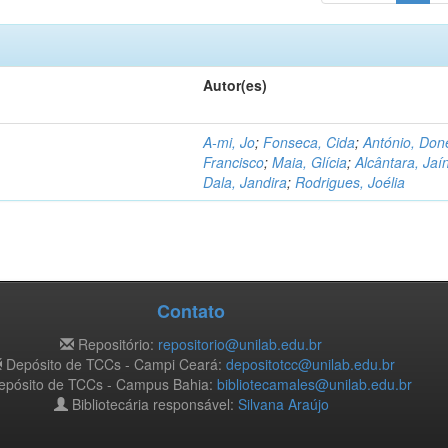
Autor(es)
A-mi, Jo
;
Fonseca, Cida
;
António, Don
Francisco
;
Maia, Glícia
;
Alcântara, Jaí
Dala, Jandira
;
Rodrigues, Joélia
Contato
Repositório:
repositorio@unilab.edu.br
Depósito de TCCs - Campi Ceará:
depositotcc@unilab.edu.br
pósito de TCCs - Campus Bahia:
bibliotecamales@unilab.edu.br
Bibliotecária responsável:
Silvana Araújo