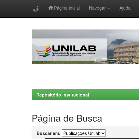
Página inicial
Navegar
Ajuda
Skip
navigation
Repositório Institucional
Página de Busca
Buscar em: