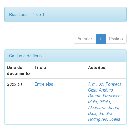
Resultado 1-1 de 1.
Anterior
1
Póximo
Conjunto de itens:
Data do
Título
Autor(es)
documento
2023-01
Entre elas
A-mi, Jo
;
Fonseca,
Cida
;
António,
Doneta Francisco
;
Maia, Glícia
;
Alcântara, Jaína
;
Dala, Jandira
;
Rodrigues, Joélia