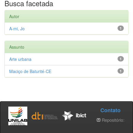
Busca facetada
Autor
A-mi, Jo
1
Assunto
Arte urbana
1
Maciço de Baturité-CE
1
Contato
Repositório: