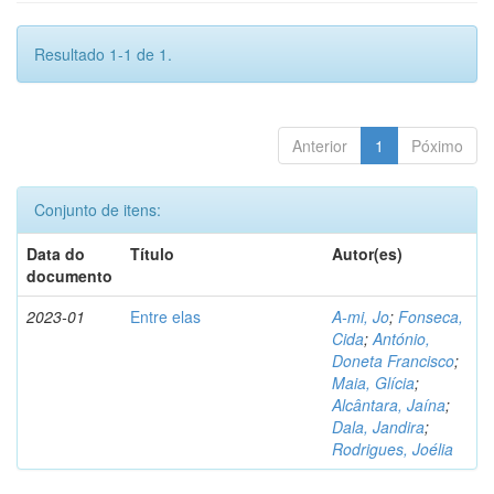
Resultado 1-1 de 1.
Anterior
1
Póximo
Conjunto de itens:
Data do
Título
Autor(es)
documento
2023-01
Entre elas
A-mi, Jo
;
Fonseca,
Cida
;
António,
Doneta Francisco
;
Maia, Glícia
;
Alcântara, Jaína
;
Dala, Jandira
;
Rodrigues, Joélia