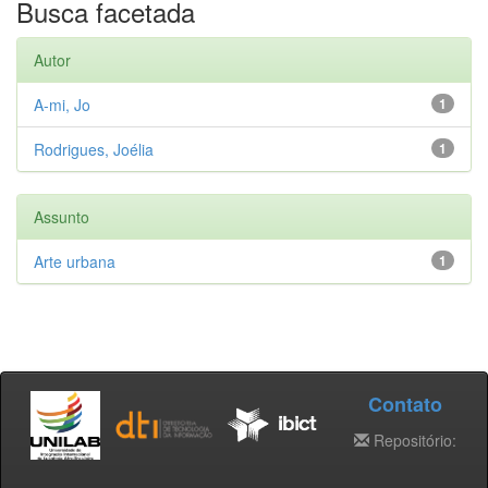
Busca facetada
Autor
A-mi, Jo
1
Rodrigues, Joélia
1
Assunto
Arte urbana
1
Contato
Repositório: