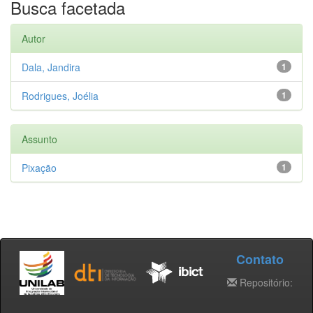
Busca facetada
Autor
Dala, Jandira
1
Rodrigues, Joélia
1
Assunto
Pixação
1
Contato
Repositório: