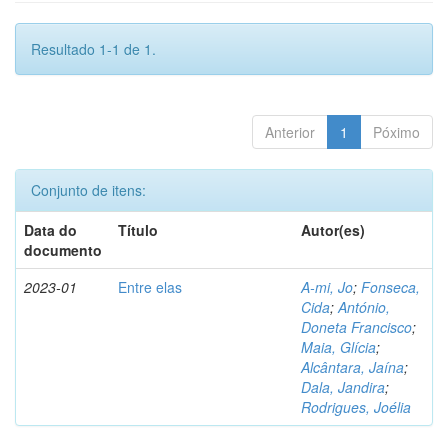
Resultado 1-1 de 1.
Anterior
1
Póximo
Conjunto de itens:
Data do
Título
Autor(es)
documento
2023-01
Entre elas
A-mi, Jo
;
Fonseca,
Cida
;
António,
Doneta Francisco
;
Maia, Glícia
;
Alcântara, Jaína
;
Dala, Jandira
;
Rodrigues, Joélia